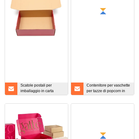
Scatole postali per
Contenitore per vaschette
imballaggio in carta
per tazze di popcorn in
ondulata colorata Tuck
carta stampata
Top in cartone. Scatola
personalizzata per
personalizzata
bicchieri di carta per uso
alimentare con un buon
prezzo