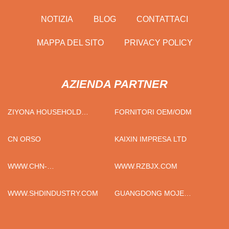
NOTIZIA
BLOG
CONTATTACI
MAPPA DEL SITO
PRIVACY POLICY
AZIENDA PARTNER
ZIYONA HOUSEHOLD
FORNITORI OEM/ODM
PRODUCTS (SHANGHAI) CO.,
LTD
CN ORSO
KAIXIN IMPRESA LTD
WWW.CHN-
WWW.RZBJX.COM
PUREFILTER.COM
WWW.SHDINDUSTRY.COM
GUANGDONG MOJE
INTELLIGENTE
ATTREZZATURA CO., LTD.