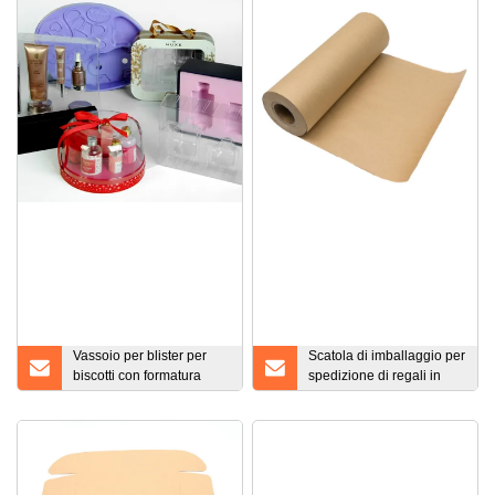
Esg13302
in cartone rigido con logo
Vassoio per blister per
Scatola di imballaggio per
biscotti con formatura
spedizione di regali in
sottovuoto per cioccolato
carta ondulata stampata
per alimenti
personalizzata