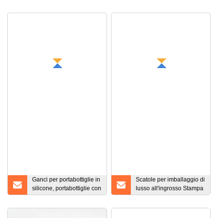
Ganci per portabottiglie in
Scatole per imballaggio di
silicone, portabottiglie con
lusso all'ingrosso Stampa
fibbia sospesa con
personalizzata Scatola
portachiavi con
regalo nera pieghevole
moschettone in alluminio
con chiusura magnetica