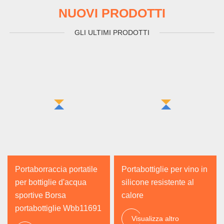
NUOVI PRODOTTI
GLI ULTIMI PRODOTTI
Portaborraccia portatile
Portabottiglie per vino in
per bottiglie d'acqua
silicone resistente al
sportive Borsa
calore
portabottiglie Wbb11691
Visualizza altro