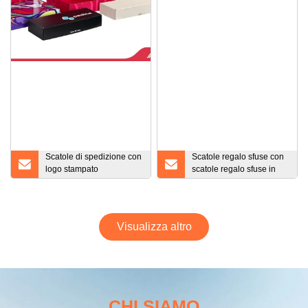
Scatole di spedizione con
Scatole regalo sfuse con
logo stampato
scatole regalo sfuse in
personalizzato riciclato
cartone a conchiglia a
all'ingrosso Inserisci la
doppio strato compatto e
scatola postale del regalo
squisito personalizzato
di compleanno della carta
all'ingrosso
Visualizza altro
da imballaggio del
cartone Kraft
CHI SIAMO