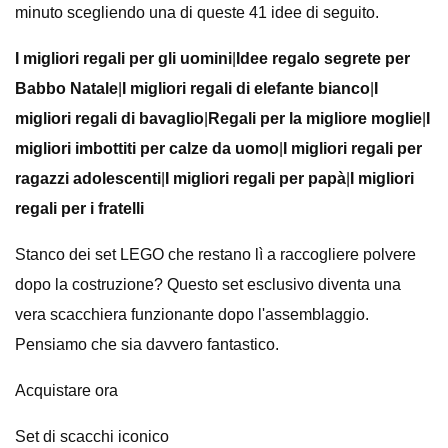
minuto scegliendo una di queste 41 idee di seguito.
I migliori regali per gli uomini
|
Idee regalo segrete per
Babbo Natale
|
I migliori regali di elefante bianco
|
I
migliori regali di bavaglio
|
Regali per la migliore moglie
|
I
migliori imbottiti per calze da uomo
|
I migliori regali per
ragazzi adolescenti
|
I migliori regali per papà
|
I migliori
regali per i fratelli
Stanco dei set LEGO che restano lì a raccogliere polvere
dopo la costruzione? Questo set esclusivo diventa una
vera scacchiera funzionante dopo l'assemblaggio.
Pensiamo che sia davvero fantastico.
Acquistare ora
Set di scacchi iconico