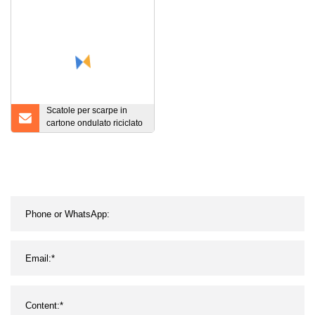
Confezione di
imballaggio per la
spedizione. Scatola di
carta regalo
Scatole per scarpe in
cartone ondulato riciclato
Scatola per scarpe in
cartone di carta
personalizzata